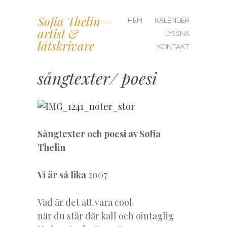
MENY
Sofia Thelin –
HOPPA
HEM
KALENDER
artist &
TILL
LYSSNA
INNEHÅLL
låtskrivare
KONTAKT
sångtexter/ poesi
Sångtexter och poesi av Sofia
Thelin
Vi är så lika
2007
Vad är det att vara cool
när du står där kall och ointaglig