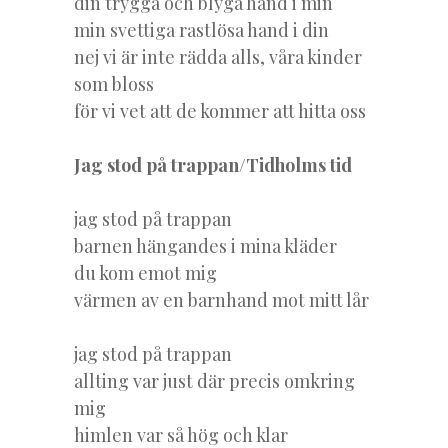
din trygga och blyga hand i min
min svettiga rastlösa hand i din
nej vi är inte rädda alls, våra kinder
som bloss
för vi vet att de kommer att hitta oss
Jag stod på trappan/Tidholms tid
jag stod på trappan
barnen hängandes i mina kläder
du kom emot mig
värmen av en barnhand mot mitt lår
jag stod på trappan
allting var just där precis omkring
mig
himlen var så hög och klar