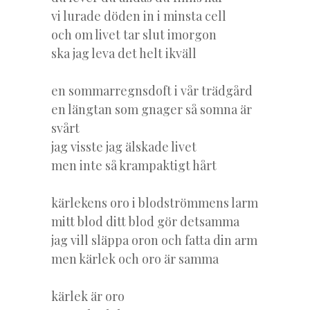
vi lurade döden in i minsta cell
och om livet tar slut imorgon
ska jag leva det helt ikväll
en sommarregnsdoft i vår trädgård
en längtan som gnager så somna är
svårt
jag visste jag älskade livet
men inte så krampaktigt hårt
kärlekens oro i blodströmmens larm
mitt blod ditt blod gör detsamma
jag vill släppa oron och fatta din arm
men kärlek och oro är samma
kärlek är oro