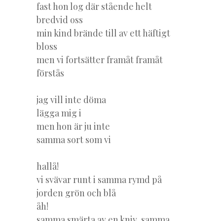
fast hon log där stående helt
bredvid oss
min kind brände till av ett häftigt
bloss
men vi fortsätter framåt framåt
förstås
jag vill inte döma
lägga mig i
men hon är ju inte
samma sort som vi
hallå!
vi svävar runt i samma rymd på
jorden grön och blå
åh!
samma smärta av en kniv, samma