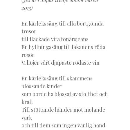
(ges ut i Sofias tredje album våren
2015)
En kärlekssång till alla bortgömda
trosor
till fläckade vita tonårsjeans
En hyllningssång till lakanens röda
rosor
Vi höjer vårt djupaste rödaste vin
En kärlekssång till skammens
blossande kinder
som borde ha blossat av stolthet och
kraft
Till stöttande händer mot molande
värk
och till dem som ingen vänlig hand