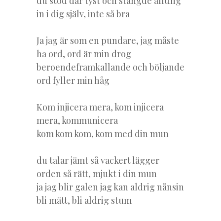
du stod där tyst och stängde allting
in i dig själv, inte så bra
Ja jag är som en pundare, jag måste
ha ord, ord är min drog
beroendeframkallande och böljande
ord fyller min håg
Kom injicera mera, kom injicera
mera, kommunicera
kom kom kom, kom med din mun
du talar jämt så vackert lägger
orden så rätt, mjukt i din mun
ja jag blir galen jag kan aldrig nånsin
bli mätt, bli aldrig stum