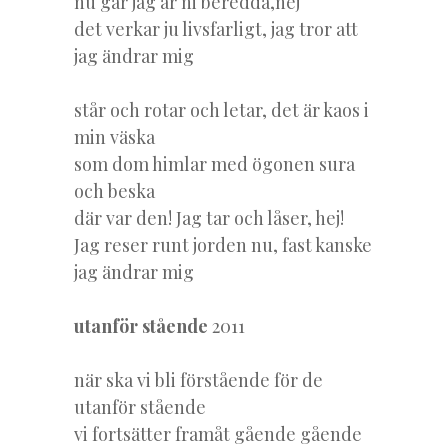
nu går jag är ni beredda,nej
det verkar ju livsfarligt, jag tror att
jag ändrar mig
står och rotar och letar, det är kaos i
min väska
som dom himlar med ögonen sura
och beska
där var den! Jag tar och låser, hej!
Jag reser runt jorden nu, fast kanske
jag ändrar mig
utanför stående
2011
när ska vi bli förstående för de
utanför stående
vi fortsätter framåt gående gående