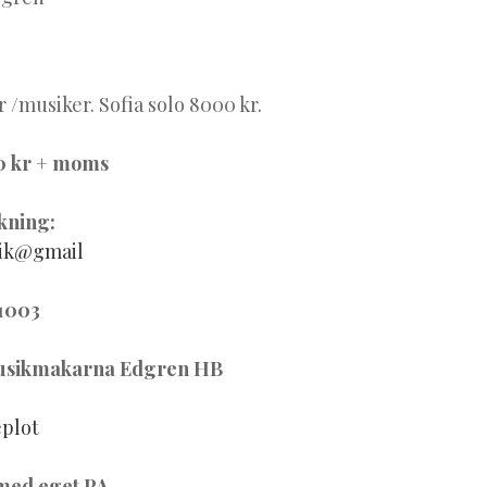
r /musiker. Sofia solo 8000 kr.
0 kr + moms
kning:
sik@gmail
1003
Musikmakarna Edgren HB
eplot
 med eget PA
.