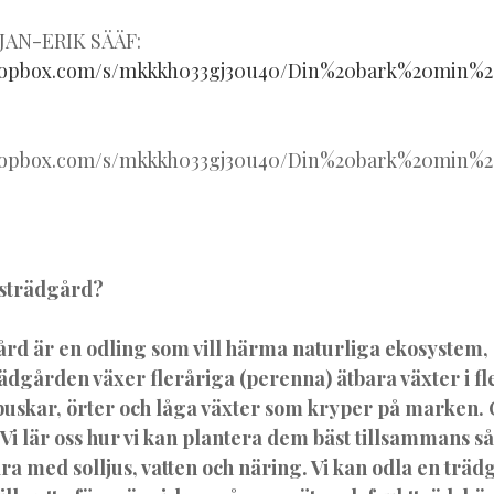
 JAN-ERIK SÄÄF:
ropbox.com/s/mkkkh033gj30u40/Din%20bark%20min%
dropbox.com/s/mkkkh033gj30u40/Din%20bark%20min%
gsträdgård?
rd är en odling som vill härma naturliga ekosystem, 
ädgården växer fleråriga (perenna) ätbara växter i fl
 buskar, örter och låga växter som kryper på marken. 
 Vi lär oss hur vi kan plantera dem bäst tillsammans s
ra med solljus, vatten och näring. Vi kan odla en trädg