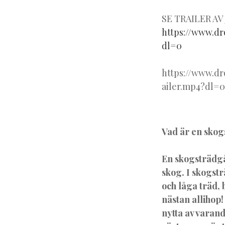
SE TRAILER AV
https://www.d
dl=0
https://www.
ailer.mp4?dl=0
Vad är en sko
En skogsträdgå
skog. I skogstr
och låga träd,
nästan allihop!
nytta av varand