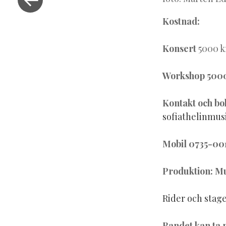
inlägg
Kostnad:
Konsert
5000 k
Workshop 500
Kontakt och bo
sofiathelinmu
Mobil 0735-00
Produktion: 
Rider och stag
Bandet kan ta