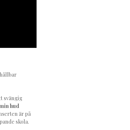
hållbar
gt svängig
 min hud
nserten är på
pande skola.