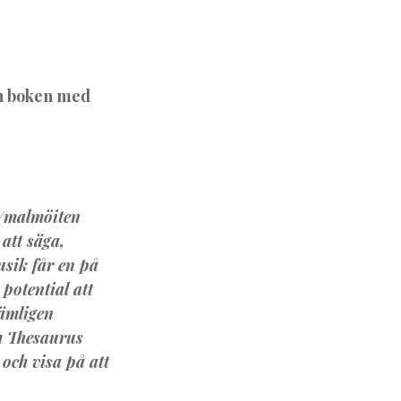
ch boken med
n/malmöiten
 att säga,
usik får en på
potential att
nämligen
om Thesaurus
 och visa på att