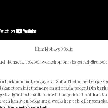
film: Mohave Media
hud
– konsert, bok och workshop om skogsträdgård och 
in bark min hud
, engagerar Sofia Thelin med en jazzi
skapet om intet mindre än att rädda jorden!
Din bark
strädgård och hållbar omställning, för alla åldrar. Ko
 och kan även bokas med workshop och/eller som ska
ud finns också som bok!