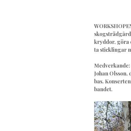
WORKSHOPEN som
skogsträdgårde
kryddor, göra e
ta sticklingar
Medverkande: So
Johan Olsson, 
bas. Konserten
bandet.