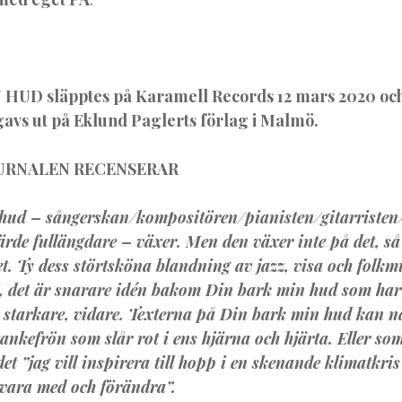
N HUD
släpptes på Karamell Records 12 mars 2020 o
vs ut på Eklund Paglerts förlag i Malmö.
URNALEN RECENSERAR
hud – sångerskan/kompositören/pianisten/gitarriste
järde fullängdare – växer. Men den växer inte på det, så
et. Ty dess störtsköna blandning av jazz, visa och folkm
j, det är snarare idén bakom Din bark min hud som har 
, starkare, vidare. Texterna på Din bark min hud kan 
ankefrön som slår rot i ens hjärna och hjärta. Eller s
det ”jag vill inspirera till hopp i en skenande klimatkris
 vara med och förändra”.