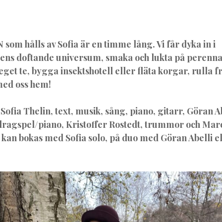
 hålls av Sofia är en timme lång. Vi får dyka in i
ns doftande universum, smaka och lukta på perenna
get te, bygga insektshotell eller fläta korgar, rulla
 med oss hem!
fia Thelin, text, musik, sång, piano, gitarr, Göran A
dragspel/piano, Kristoffer Rostedt, trummor och Ma
 kan bokas med Sofia solo, på duo med Göran Abelli e