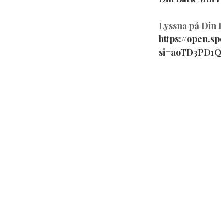
Lyssna på Din
https://open.
si=aoTD3PD1