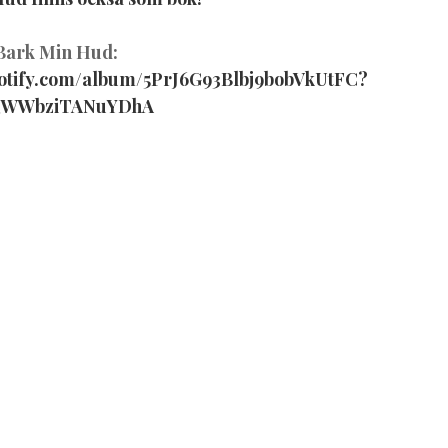
 Bark Min Hud:
spotify.com/album/5PrJ6G93Blbj9bobVkUtFC?
QWWbziTANuYDhA