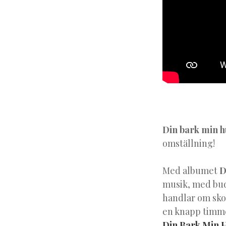
Din bark min 
omställning!
Med albumet
D
musik, med bud
handlar om skog
en knapp timme
Din Bark Min H