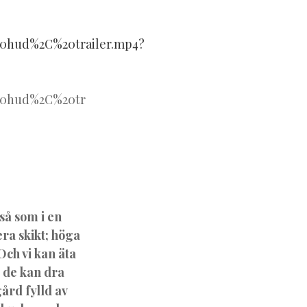
20hud%2C%20trailer.mp4?
20hud%2C%20tr
så som i en
era skikt; höga
Och vi kan äta
å de kan dra
ård fylld av