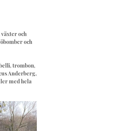
 växter och
 fröbomber och
belli, trombon,
rcus Anderberg,
ller med hela