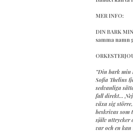
MER INFO:
DIN BARK MI
samma namn ga
ORKESTERJO
”Din bark min 
Sofia Thelins f
sedvanliga sätt
fall direkt… Ne
växa sig större
beskrivas som t
själv uttrycker 
var och en kan